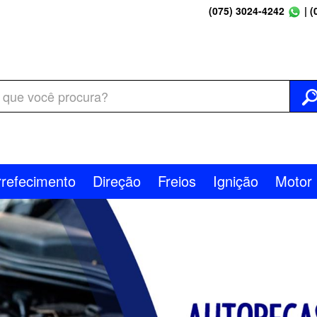
(075) 3024-4242
|
(
rrefecimento
Direção
Freios
Ignição
Motor