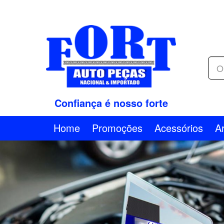
Confiança é nosso forte
Home
Promoções
Acessórios
A
Previous