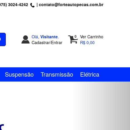
075) 3024-4242
|
contato@forteautopecas.com.br
Olá,
Visitante
.
0
Ver Carrinho
Cadastrar/Entrar
R$ 0,00
Suspensão
Transmissão
Elétrica
Next